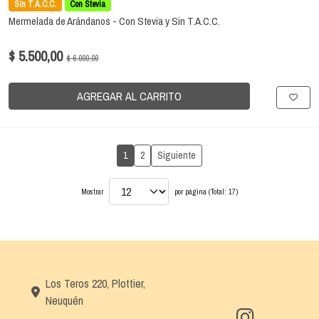
Sin T.A.C.C.
Con Stevia
Mermelada de Arándanos - Con Stevia y Sin T.A.C.C.
$ 5.500,00
$ 6.000,00
AGREGAR AL CARRITO
1
2
Siguiente
Mostrar
por página (Total: 17)
Los Teros 220, Plottier,
Neuquén